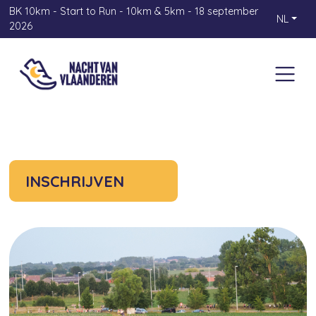
BK 10km - Start to Run - 10km & 5km - 18 september
NL
2026
INSCHRIJVEN